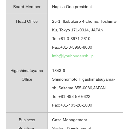
Board Member
Nagisa Ono president
Head Office
25-1, Ikebukuro 4-chome, Toshima-
Ku, Tokyo 171-0014, JAPAN
Tel:+81-3-3971-2610
Fax:+81-3-5950-8080
info@jyouhoudenshi.jp
Higashimatuyama
1343-6
Office
Shimonomoto,Higashimatsuyama-
shi,Saitama 355-0036,JAPAN
Tel:+81-493-59-6622
Fax:+81-493-26-1600
Business
Case Management
Practices
System Development