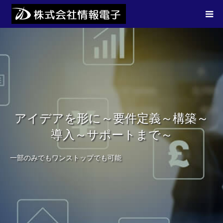
アイデアを形に～要件定義～構築～
導入～サポートまで～
一部のみでもワンストップでも可能