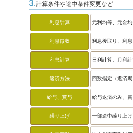
3.
計算条件や途中条件変更など
利息計算
元利均等、元金均
利息徴収
利息後取り、利息
利息計算
日利計算、月利計
返済方法
回数指定（返済期
給与、賞与
給与返済のみ、賞
繰り上げ
一部途中繰り上げ